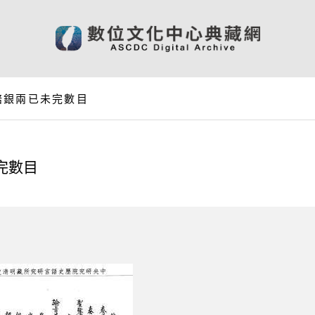
賠銀兩已未完數目
完數目