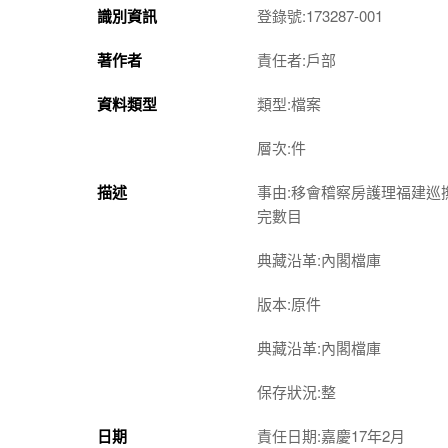
識別資訊
登錄號:173287-001
著作者
責任者:戶部
資料類型
類型:檔案
層次:件
描述
事由:移會稽察房護理福建
完數目
典藏沿革:內閣檔庫
版本:原件
典藏沿革:內閣檔庫
保存狀況:整
日期
責任日期:嘉慶17年2月