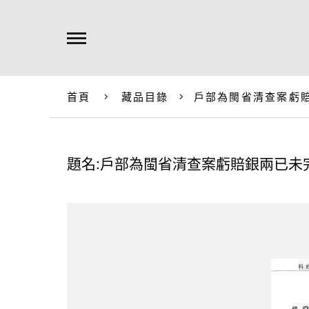
首頁
藏品目錄
戶部為閩省清查案虧
題名:戶部為閩省清查案虧賠銀兩已未