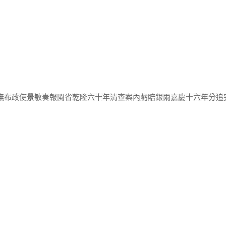
巡撫布政使景敏奏報閩省乾隆六十年清查案內虧賠銀兩嘉慶十六年分追