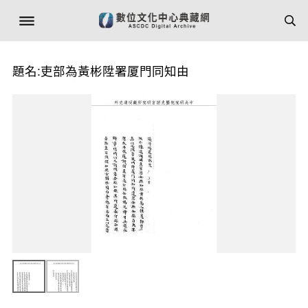
題名:吏部為黃彬陞署厦門同知由