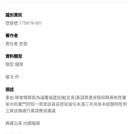
識別資訊
登錄號:175979-001
著作者
責任者:吏部
資料類型
類型:檔案
層次:件
描述
事由:移會稽察房為議覆福建巡撫[定長]奏請將惠安縣知縣黃彬陞署
泉州府厦門同知一案查該員自陞銜留任未滿三年尚係未經題明陞用
之員該撫遽行奏請應毋庸議
典藏沿革:內閣檔庫