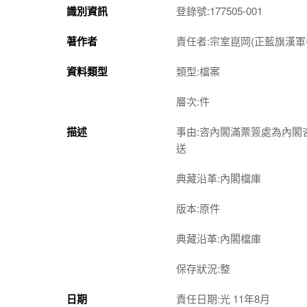
識別資訊
登錄號:177505-001
著作者
責任者:宗室崑岡(正藍旗漢軍都
資料類型
類型:檔案
層次:件
描述
事由:咨內閣滿票簽處為內
送
典藏沿革:內閣檔庫
版本:原件
典藏沿革:內閣檔庫
保存狀況:整
日期
責任日期:光 11年8月