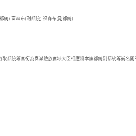
統) 富森布(副都統) 福森布(副都統)
閣咨取都統等官銜為奏派驗放官缺大臣相應將本旗都統副都統等銜名開