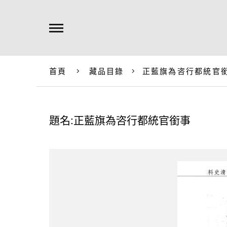
首頁
藏品目錄
正藍旗為咨行都統官
題名:正藍旗為咨行都統官銜事