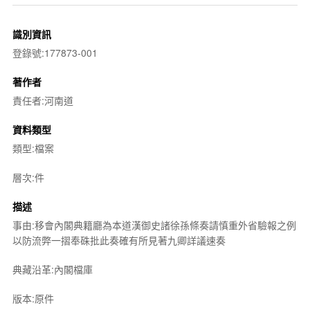
識別資訊
登錄號:177873-001
著作者
責任者:河南道
資料類型
類型:檔案
層次:件
描述
事由:移會內閣典籍廳為本道漢御史諸徐孫條奏請慎重外省驗報之例
以防流弊一摺奉硃批此奏確有所見著九卿詳議速奏
典藏沿革:內閣檔庫
版本:原件