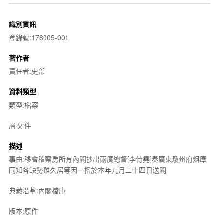
識別資訊
登錄號:178005-001
著作者
責任者:吏部
資料類型
類型:檔案
層次:件
描述
事由:移會稽察房所有內閣抄出兩廣總督[李侍堯]奏廣東瓊州府烟瘴
同知各缺勢難久居等因一摺於本年九月二十四日送閣
典藏沿革:內閣檔庫
版本:原件