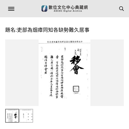
題名:吏部為烟瘴同知各缺勢難久居事