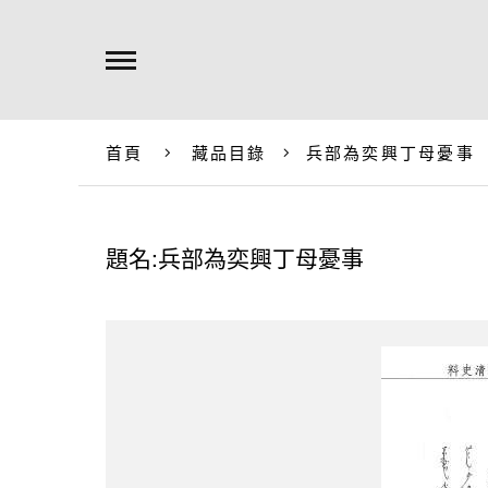
首頁
藏品目錄
兵部為奕興丁母憂事
題名:兵部為奕興丁母憂事