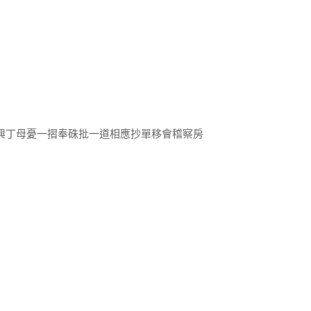
興丁母憂一摺奉硃批一道相應抄單移會稽察房