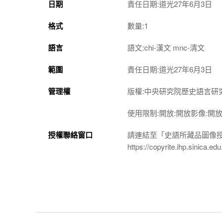
日期
責任日期:道光27年6月3日
格式
數量:1
語言
語文:chi-漢文 mnc-清文
範圍
責任日期:道光27年6月3日
管理權
版權:中央研究院歷史語言研
使用限制:開放:開放影像:開
授權聯絡窗口
請連結至「史語所藏品圖像
https://copyrite.ihp.sinica.