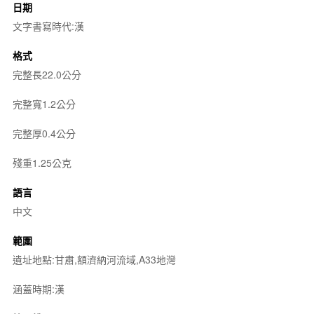
日期
文字書寫時代:漢
格式
完整長22.0公分
完整寬1.2公分
完整厚0.4公分
殘重1.25公克
語言
中文
範圍
遺址地點:甘肅,額濟納河流域,A33地灣
涵蓋時期:漢