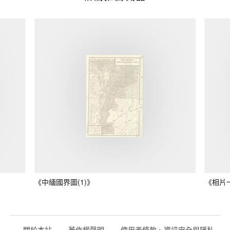
《中緬國界圖(1)》
《相片
關於本站
著作權聲明
使用者條款、資訊安全與隱私