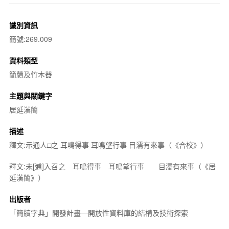
識別資訊
簡號:269.009
資料類型
簡牘及竹木器
主題與關鍵字
居延漢簡
描述
釋文:示通人□之 耳鳴得事 耳鳴望行事 目濡有來事（《合校》）
釋文:未[逋]入召之 耳鳴得事 耳鳴望行事 目濡有來事（《居
延漢簡》）
出版者
「簡牘字典」開發計畫—開放性資料庫的結構及技術探索