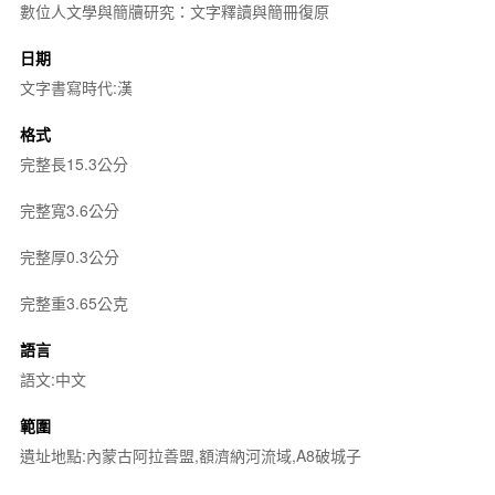
數位人文學與簡牘研究：文字釋讀與簡冊復原
日期
文字書寫時代:漢
格式
完整長15.3公分
完整寬3.6公分
完整厚0.3公分
完整重3.65公克
語言
語文:中文
範圍
遺址地點:內蒙古阿拉善盟,額濟納河流域,A8破城子