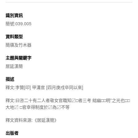
識別資訊
簡號:039.005
資料類型
簡牘及竹木器
主題與關鍵字
居延漢簡
描述
釋文:李贊[印] 甲溝官 [四月庚戌卒同以來]
釋文:曰咨二十有二人者敬女官職知〼□者三考 絀幽□□明˭之光也□□
大地〼 □官幸得制度於〼為〼不等
釋文資料來源:《居延漢簡》
出版者