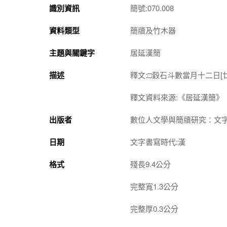
識別資訊
簡號:070.008
資料類型
簡牘及竹木器
主題與關鍵字
居延漢簡
描述
釋文:□穀石斗數當月十二日[廿
釋文資料來源:《居延漢簡》
出版者
數位人文學與簡牘研究：文
日期
文字書寫時代:漢
格式
殘長9.4公分
完整寬1.3公分
完整厚0.3公分