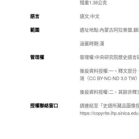
殘重1.38公克
語言
語文:中文
範圍
遺址地點:內蒙古阿拉善盟,額
涵蓋時期:漢
管理權
管理權:中央研究院歷史語言
後設資料授權:一、釋文部分
灣（CC BY-NC-ND 3
後設資料授權:二、其餘非釋
授權聯絡窗口
請連結至「史語所藏品圖像
https://copyrite.ihp.sinica.