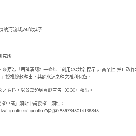
濟納河流域,A8破城子
研究所
，來源為《居延漢簡》一條以「創用CC姓名標示-非商業性-禁止改作3
.0 TW）」授權條款釋出，其餘來源之釋文權利保留。
文之資料，以公眾領域貢獻宣告（CC0）釋出。
授權申請」網站申請授權，網址：
edu.tw/ihponlinec/ihponline?@@0.8397848014139848