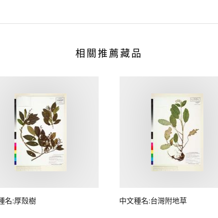
相關推薦藏品
種名:厚殼樹
中文種名:台灣附地草