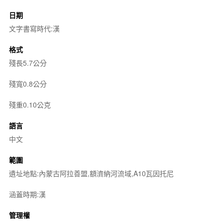
日期
文字書寫時代:漢
格式
殘長5.7公分
殘寬0.8公分
殘重0.10公克
語言
中文
範圍
遺址地點:內蒙古阿拉善盟,額濟納河流域,A10瓦因托尼
涵蓋時期:漢
管理權