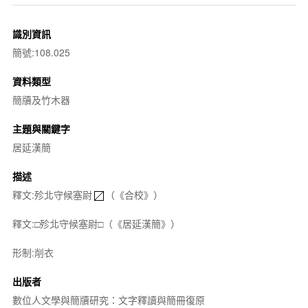
識別資訊
簡號:108.025
資料類型
簡牘及竹木器
主題與關鍵字
居延漢簡
描述
釋文:殄北守候塞尉
（《合校》）
釋文:□殄北守候塞尉□（《居延漢簡》）
形制:削衣
出版者
數位人文學與簡牘研究：文字釋讀與簡冊復原