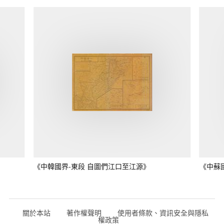
《中韓國界-東段 自圖們江口至江源》
《中蘇
關於本站
著作權聲明
使用者條款、資訊安全與隱私
權政策