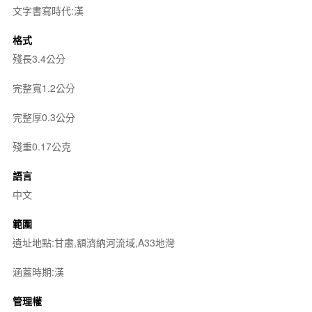
文字書寫時代:漢
格式
殘長3.4公分
完整寬1.2公分
完整厚0.3公分
殘重0.17公克
語言
中文
範圍
遺址地點:甘肅,額濟納河流域,A33地灣
涵蓋時期:漢
管理權