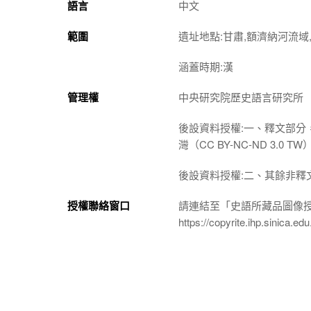
語言
中文
範圍
遺址地點:甘肅,額濟納河流域,
涵蓋時期:漢
管理權
中央研究院歷史語言研究所
後設資料授權:一、釋文部分
灣（CC BY-NC-ND 3
後設資料授權:二、其餘非釋
授權聯絡窗口
請連結至「史語所藏品圖像
https://copyrite.ihp.sinica.