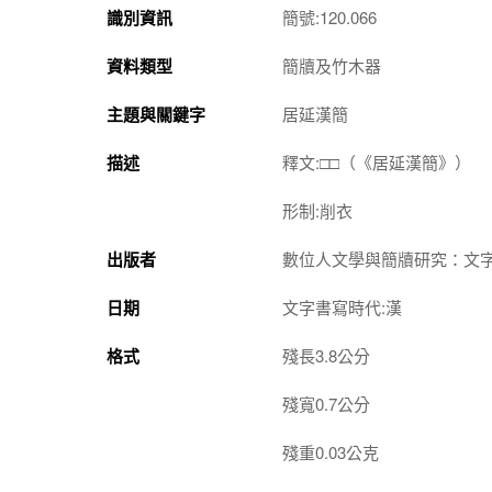
識別資訊
簡號:120.066
資料類型
簡牘及竹木器
主題與關鍵字
居延漢簡
描述
釋文:□□（《居延漢簡》）
形制:削衣
出版者
數位人文學與簡牘研究：文
日期
文字書寫時代:漢
格式
殘長3.8公分
殘寬0.7公分
殘重0.03公克