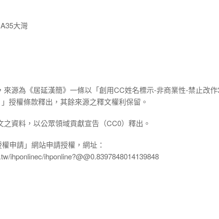
A35大灣
，來源為《居延漢簡》一條以「創用CC姓名標示-非商業性-禁止改作3
.0 TW）」授權條款釋出，其餘來源之釋文權利保留。
文之資料，以公眾領域貢獻宣告（CC0）釋出。
授權申請」網站申請授權，網址：
edu.tw/ihponlinec/ihponline?@@0.8397848014139848