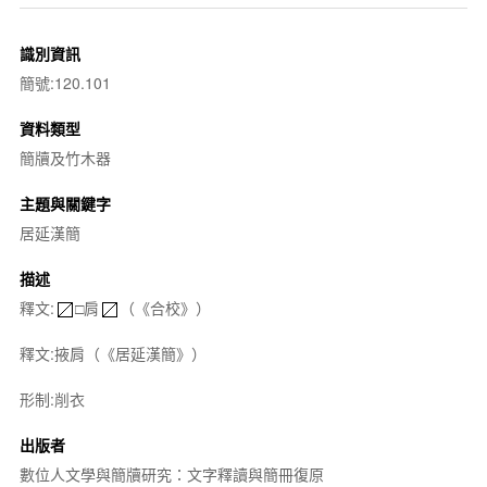
識別資訊
簡號:120.101
資料類型
簡牘及竹木器
主題與關鍵字
居延漢簡
描述
釋文:
□肩
（《合校》）
釋文:掖肩（《居延漢簡》）
形制:削衣
出版者
數位人文學與簡牘研究：文字釋讀與簡冊復原