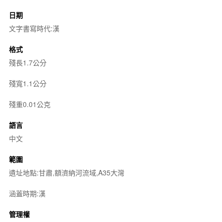
日期
文字書寫時代:漢
格式
殘長1.7公分
殘寬1.1公分
殘重0.01公克
語言
中文
範圍
遺址地點:甘肅,額濟納河流域,A35大灣
涵蓋時期:漢
管理權