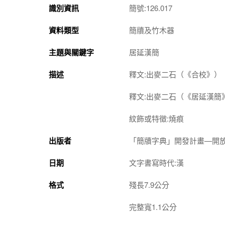
識別資訊
簡號:126.017
資料類型
簡牘及竹木器
主題與關鍵字
居延漢簡
描述
釋文:出麥二石（《合校》）
釋文:出麥二石（《居延漢簡
紋飾或特徵:燒痕
出版者
「簡牘字典」開發計畫—開
日期
文字書寫時代:漢
格式
殘長7.9公分
完整寬1.1公分