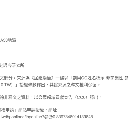
A33地灣
院歷史語言研究所
:一、釋文部分，來源為《居延漢簡》一條以「創用CC姓名標示-非商業性-
ND 3.0 TW）」授權條款釋出，其餘來源之釋文權利保留。
:二、其餘非釋文之資料，以公眾領域貢獻宣告（CC0）釋出。
授權申請」網站申請授權，網址：
edu.tw/ihponlinec/ihponline?@@0.8397848014139848