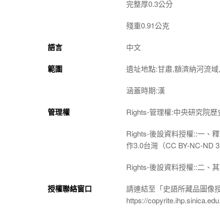
完整厚0.3公分
殘重0.91公克
語言
中文
範圍
遺址地點:甘肅,額濟納河流域,
涵蓋時期:漢
管理權
Rights-管理權:中央研究
Rights-後設資料授權:
作3.0台灣（CC BY-NC-
Rights-後設資料授權:
授權聯絡窗口
請連結至「史語所藏品圖像
https://copyrite.ihp.sinica.