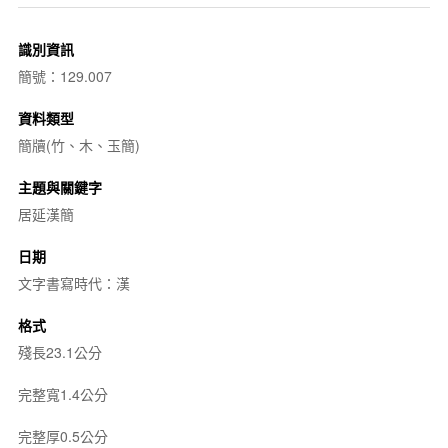
識別資訊
簡號：129.007
資料類型
簡牘(竹、木、玉簡)
主題與關鍵字
居延漢簡
日期
文字書寫時代：漢
格式
殘長23.1公分
完整寬1.4公分
完整厚0.5公分