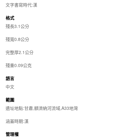
文字書寫時代:漢
格式
殘長3.1公分
殘寬0.8公分
完整厚2.1公分
殘重0.09公克
語言
中文
範圍
遺址地點:甘肅,額濟納河流域,A33地灣
涵蓋時期:漢
管理權