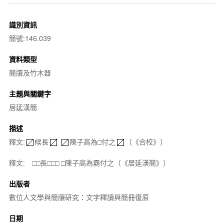
識別資訊
簡號:146.039
資料類型
簡牘及竹木器
主題與關鍵字
居延漢簡
描述
釋文:
候長
陳子高為□付之
（《合校》）
釋文: □□長□□□ □陳子高為霸付之（《居延漢簡》）
出版者
數位人文學與簡牘研究：文字釋讀與簡冊復原
日期