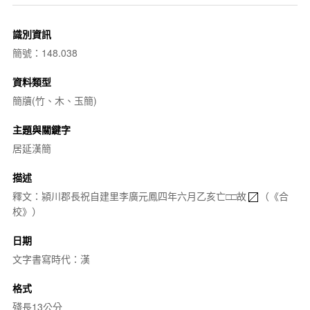
識別資訊
簡號：148.038
資料類型
簡牘(竹、木、玉簡)
主題與關鍵字
居延漢簡
描述
釋文：潁川郡長祝自建里李廣元鳳四年六月乙亥亡□□故
（《合
校》）
日期
文字書寫時代：漢
格式
殘長13公分