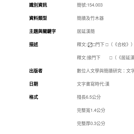
識別資訊
簡號:154.003
資料類型
簡牘及竹木器
主題與關鍵字
居延漢簡
描述
釋文:
□門下 □（《合校》
釋文:掾門下 □（《居延
出版者
數位人文學與簡牘研究：文
日期
文字書寫時代:漢
格式
殘長6.5公分
完整寬1.4公分
完整厚0.3公分