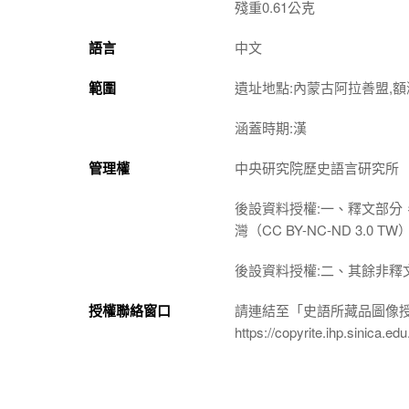
殘重0.61公克
語言
中文
範圍
遺址地點:內蒙古阿拉善盟,額
涵蓋時期:漢
管理權
中央研究院歷史語言研究所
後設資料授權:一、釋文部分
灣（CC BY-NC-ND 3
後設資料授權:二、其餘非釋
授權聯絡窗口
請連結至「史語所藏品圖像
https://copyrite.ihp.sinica.