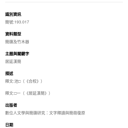
識別資訊
簡號:193.017
資料類型
簡牘及竹木器
主題與關鍵字
居延漢簡
描述
釋文:池□（《合校》）
釋文:□一（《居延漢簡》）
出版者
數位人文學與簡牘研究：文字釋讀與簡冊復原
日期