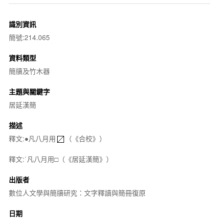
識別資訊
簡號:214.065
資料類型
簡牘及竹木器
主題與關鍵字
居延漢簡
描述
釋文:●凡八月用
（《合校》）
釋文:˙凡八月用□（《居延漢簡》）
出版者
數位人文學與簡牘研究：文字釋讀與簡冊復原
日期