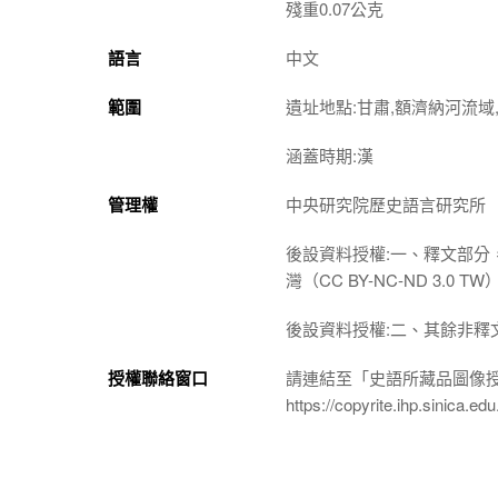
殘重0.07公克
語言
中文
範圍
遺址地點:甘肅,額濟納河流域,
涵蓋時期:漢
管理權
中央研究院歷史語言研究所
後設資料授權:一、釋文部分
灣（CC BY-NC-ND 3
後設資料授權:二、其餘非釋
授權聯絡窗口
請連結至「史語所藏品圖像
https://copyrite.ihp.sinica.