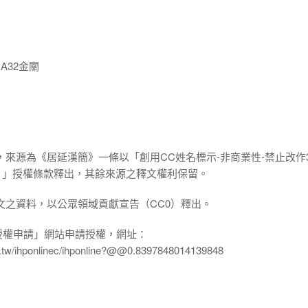
A32金關
，來源為《居延漢簡》一條以「創用CC姓名標示-非商業性-禁止改作3
.0 TW）」授權條款釋出，其餘來源之釋文權利保留。
文之資料，以公眾領域貢獻宣告（CC0）釋出。
授權申請」網站申請授權，網址：
edu.tw/ihponlinec/ihponline?@@0.8397848014139848