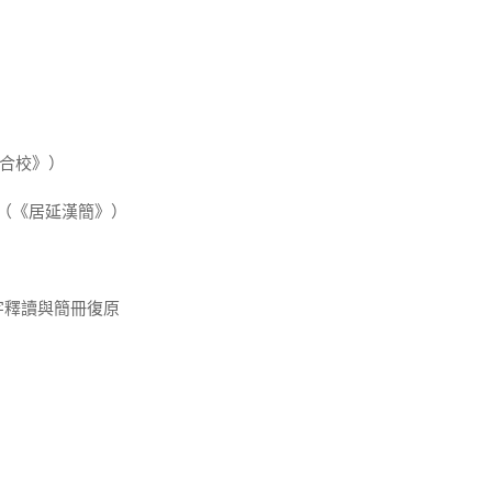
《合校》）
]□（《居延漢簡》）
字釋讀與簡冊復原