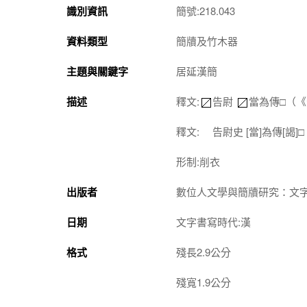
識別資訊
簡號:218.043
資料類型
簡牘及竹木器
主題與關鍵字
居延漢簡
描述
釋文:
告尉
當為傳□（
釋文: 告尉史 [當]為傳[謁
形制:削衣
出版者
數位人文學與簡牘研究：文
日期
文字書寫時代:漢
格式
殘長2.9公分
殘寬1.9公分