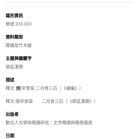
識別資訊
簡號:233.003
資料類型
簡牘及竹木器
主題與關鍵字
居延漢簡
描述
釋文:
卒堂葆 二月食三石（《補編》）
釋文:隧卒堂葆 二月食三石（《居延漢簡》）
出版者
數位人文學與簡牘研究：文字釋讀與簡冊復原
日期