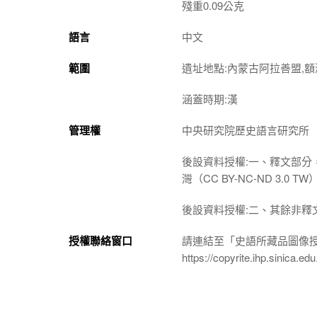
殘重0.09公克
語言
中文
範圍
遺址地點:內蒙古阿拉善盟,額
涵蓋時期:漢
管理權
中央研究院歷史語言研究所
後設資料授權:一、釋文部分
灣（CC BY-NC-ND 3
後設資料授權:二、其餘非釋
授權聯絡窗口
請連結至「史語所藏品圖像
https://copyrite.ihp.sinica.