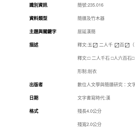
識別資訊
簡號:235.016
資料類型
簡牘及竹木器
主題與關鍵字
居延漢簡
描述
釋文:五
二人千
百
（
釋文:□ 二人千石 □人六百
形制:削衣
出版者
數位人文學與簡牘研究：文
日期
文字書寫時代:漢
格式
殘長4.0公分
殘寬2.0公分