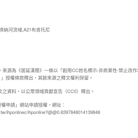
濟納河流域,A21布肯托尼
，來源為《居延漢簡》一條以「創用CC姓名標示-非商業性-禁止改作3
.0 TW）」授權條款釋出，其餘來源之釋文權利保留。
文之資料，以公眾領域貢獻宣告（CC0）釋出。
授權申請」網站申請授權，網址：
edu.tw/ihponlinec/ihponline?@@0.8397848014139848