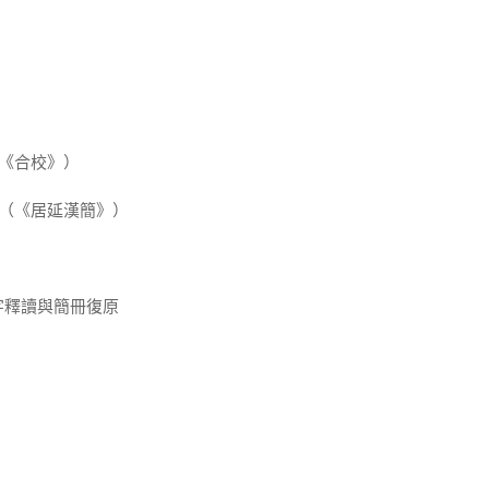
《合校》）
石□（《居延漢簡》）
字釋讀與簡冊復原