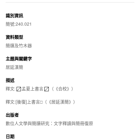
識別資訊
簡號:240.021
資料類型
簡牘及竹木器
主題與關鍵字
居延漢簡
描述
釋文:
孟夏上書言
（《合校》）
釋文:[後復]上書言□（《居延漢簡》）
出版者
數位人文學與簡牘研究：文字釋讀與簡冊復原
日期