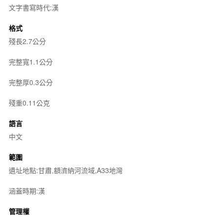
文字書寫時代:漢
格式
殘長2.7公分
完整寬1.1公分
完整厚0.3公分
殘重0.11公克
語言
中文
範圍
遺址地點:甘肅,額濟納河流域,A33地灣
涵蓋時期:漢
管理權