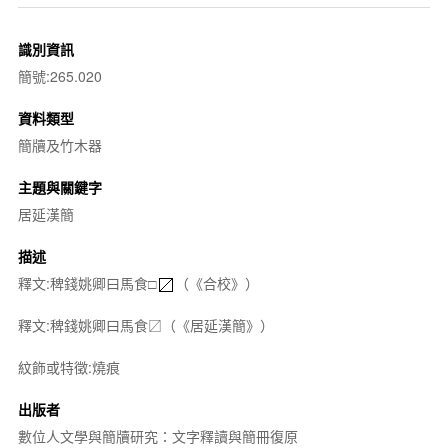
識別資訊
簡號:265.020
資料類型
簡牘及竹木器
主題與關鍵字
居延漢簡
描述
釋文:稗錢姚卿曰馬食□
（《合校》）
釋文:稗錢姚卿曰馬食〼（《居延漢簡》）
紋飾或特徵:燒痕
出版者
數位人文學與簡牘研究：文字釋讀與簡冊復原