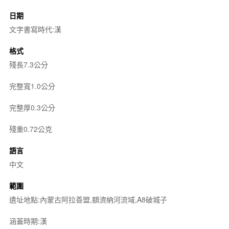
日期
文字書寫時代:漢
格式
殘長7.3公分
完整寬1.0公分
完整厚0.3公分
殘重0.72公克
語言
中文
範圍
遺址地點:內蒙古阿拉善盟,額濟納河流域,A8破城子
涵蓋時期:漢