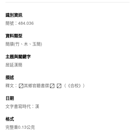
識別資訊
簡號：484.036
資料類型
簡牘(竹、木、玉簡)
主題與關鍵字
居延漢簡
描述
釋文：
其鄉官聽書牒
（《合校》）
日期
文字書寫時代：漢
格式
完整重0.13公克