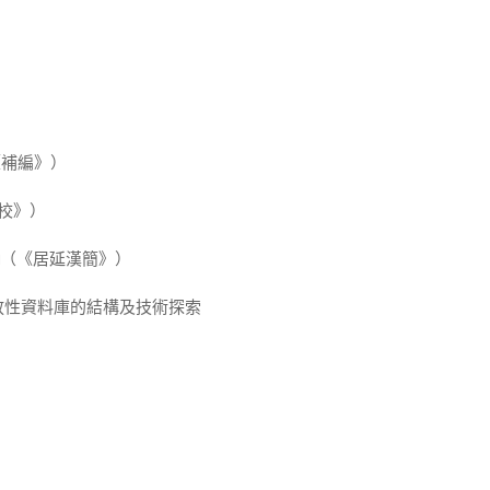
《補編》）
合校》）
□（《居延漢簡》）
放性資料庫的結構及技術探索