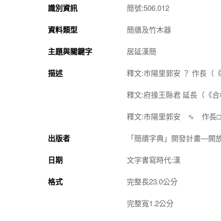
識別資訊
簡號:506.012
資料類型
簡牘及竹木器
主題與關鍵字
居延漢簡
描述
釋文:市陽里郭安 ？ 作長（
釋文:府掾王縣君 延長（《
釋文:市陽里郭安 ∿ 作長
出版者
「簡牘字典」開發計畫—開
日期
文字書寫時代:漢
格式
完整長23.0公分
完整寬1.2公分