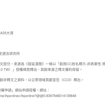
A35大灣
院歷史語言研究所
:一、釋文部分，來源為《居延漢簡》一條以「創用CC姓名標示-非商業性-
ND 3.0 TW）」授權條款釋出，其餘來源之釋文權利保留。
:二、其餘非釋文之資料，以公眾領域貢獻宣告（CC0）釋出。
授權申請」網站申請授權，網址：
edu.tw/ihponlinec/ihponline?@@0.8397848014139848