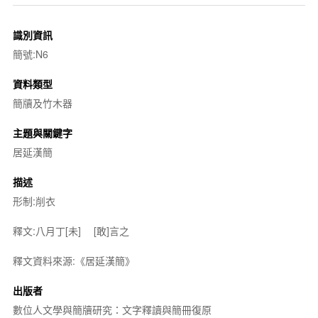
識別資訊
簡號:N6
資料類型
簡牘及竹木器
主題與關鍵字
居延漢簡
描述
形制:削衣
釋文:八月丁[未] [敢]言之
釋文資料來源:《居延漢簡》
出版者
數位人文學與簡牘研究：文字釋讀與簡冊復原