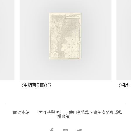
《中緬國界圖(1)》
《相片
關於本站
著作權聲明
使用者條款、資訊安全與隱私
權政策