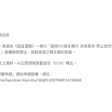
研究所
，來源為《居延漢簡》一條以「創用CC姓名標示-非商業性-禁止改作3
.0 TW）」授權條款釋出，其餘來源之釋文權利保留。
文之資料，以公眾領域貢獻宣告（CC0）釋出。
授權申請」網站申請授權，網址：
edu.tw/ihponlinec/ihponline?@@0.8397848014139848