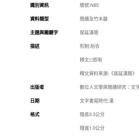
識別資訊
簡號:N85
資料類型
簡牘及竹木器
主題與關鍵字
居延漢簡
描述
形制:削衣
釋文:□即有
釋文資料來源:《居延漢簡》
出版者
數位人文學與簡牘研究：文
日期
文字書寫時代:漢
格式
殘長3.3公分
殘寬1.0公分