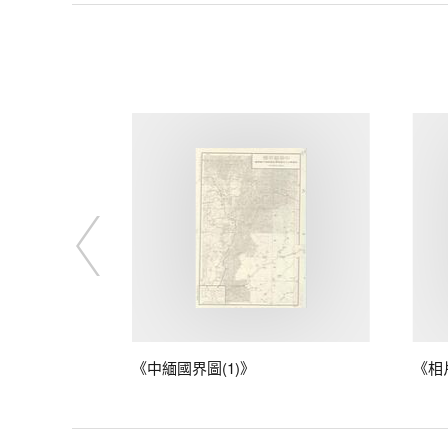
藤
《中緬國界圖(1)》
《相