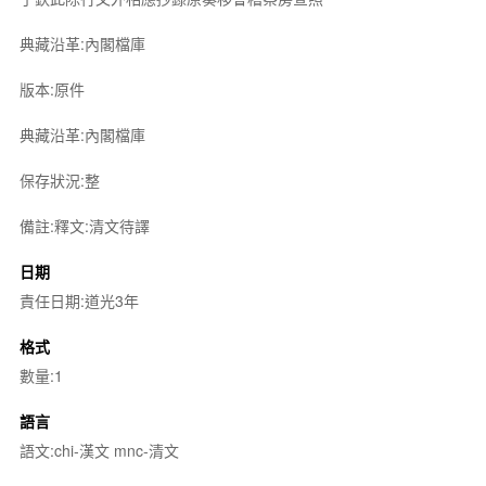
典藏沿革:內閣檔庫
版本:原件
典藏沿革:內閣檔庫
保存狀況:整
備註:釋文:清文待譯
日期
責任日期:道光3年
格式
數量:1
語言
語文:chi-漢文 mnc-清文