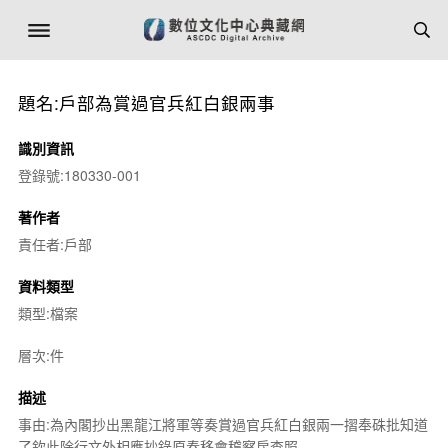
題名:戶部為賞過官兵紅白銀兩事
識別資訊
登錄號:180330-001
著作者
責任者:戶部
資料類型
類型:檔案
層次:件
描述
事由:為內閣抄出黑龍江將軍等奏賞過官兵紅白銀兩一摺奉硃批知道
了欽此除行文外相應抄錄原奏移會稽察房查照