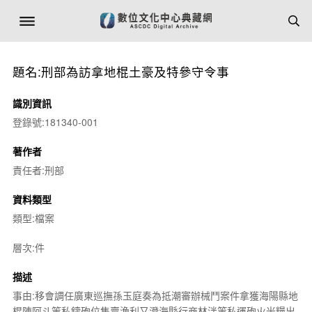
題名:刑部為訪拿地棍土豪及特參守令事
識別資訊
登錄號:181340-001
著作者
責任者:刑部
資料類型
類型:檔案
層次:件
描述
事由:移會調任廣東巡撫孫玉庭奏為抵潮審辦械鬥案件拿獲海陽縣地
棍陳阿斗等私鑄砲位售賣漁利又澄海縣行商林泮等私運砲火米糧出