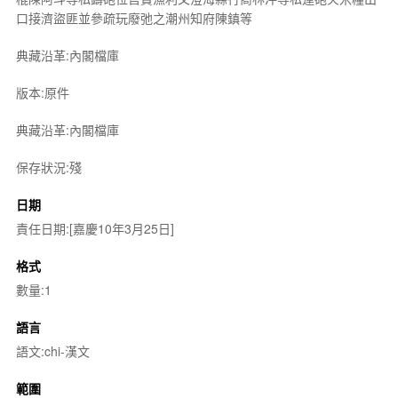
口接濟盜匪並參疏玩廢弛之潮州知府陳鎮等
典藏沿革:內閣檔庫
版本:原件
典藏沿革:內閣檔庫
保存狀況:殘
日期
責任日期:[嘉慶10年3月25日]
格式
數量:1
語言
語文:chi-漢文
範圍