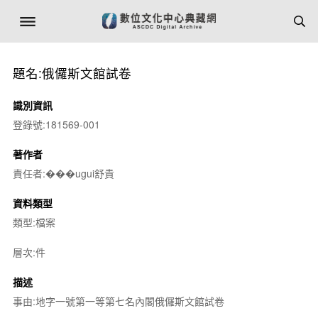
題名:俄儸斯文館試卷
識別資訊
登錄號:181569-001
著作者
責任者:���ugui舒貴
資料類型
類型:檔案
層次:件
描述
事由:地字一號第一等第七名內閣俄儸斯文館試卷