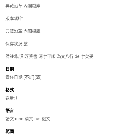
典藏沿革:內閣檔庫
版本:原件
典藏沿革:內閣檔庫
保存狀況:整
備註:裝潢:浮簽書:清字平順,滿文八行 de 字欠妥
日期
責任日期:[不詳](清)
格式
數量:1
語言
語文:mnc-清文 rus-俄文
範圍