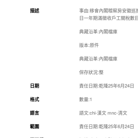
描述
事由:移會內閣稽察房安徽
日一年期滿徵收戶工關稅數
典藏沿革:內閣檔庫
版本:原件
典藏沿革:內閣檔庫
保存狀況:整
日期
責任日期:乾隆25年6月24日
格式
數量:1
語言
語文:chi-漢文 mnc-清文
範圍
責任日期:乾隆25年6月24日