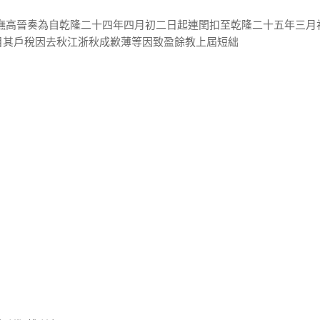
巡撫高晉奏為自乾隆二十四年四月初二日起連閏扣至乾隆二十五年三月
目其戶稅因去秋江浙秋成歉薄等因致盈餘教上屆短絀