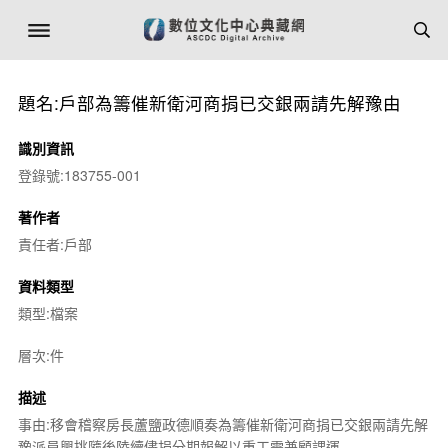
題名:戶部為籌催新衛河商捐已交銀兩請先解豫由
識別資訊
登錄號:183755-001
著作者
責任者:戶部
資料類型
類型:檔案
層次:件
描述
事由:移會稽察房長蘆鹽政德順奏為籌催新衛河商捐已交銀兩請先解
豫派員興挑隨後陸續儘捐分期報解以重工需兼顧課運