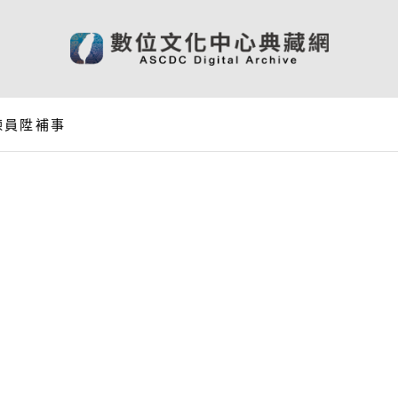
揀員陞補事