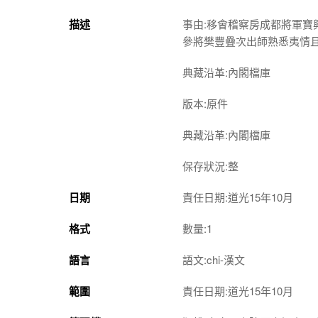
描述
事由:移會稽察房成都將軍
參將樊豐疊次出師熟悉夷情
典藏沿革:內閣檔庫
版本:原件
典藏沿革:內閣檔庫
保存狀況:整
日期
責任日期:道光15年10月
格式
數量:1
語言
語文:chi-漢文
範圍
責任日期:道光15年10月