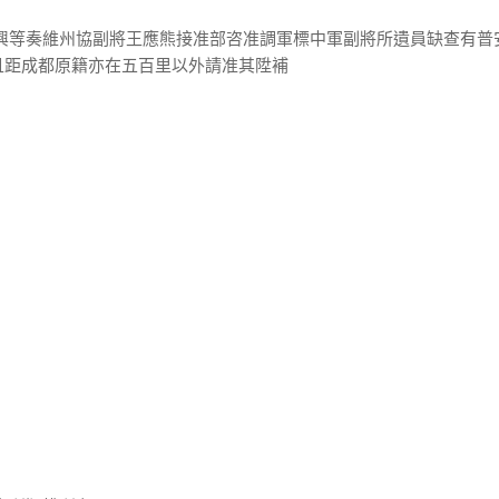
寶興等奏維州協副將王應熊接准部咨准調軍標中軍副將所遺員缺查有普
且距成都原籍亦在五百里以外請准其陞補