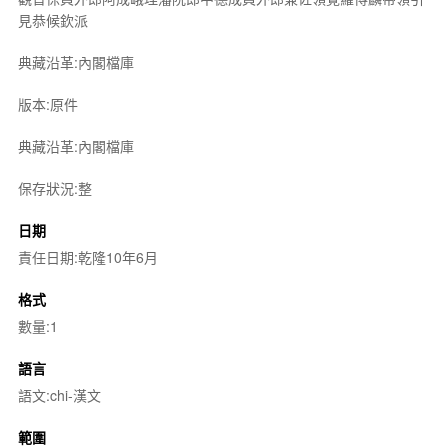
見恭候欽派
典藏沿革:內閣檔庫
版本:原件
典藏沿革:內閣檔庫
保存狀況:整
日期
責任日期:乾隆10年6月
格式
數量:1
語言
語文:chi-漢文
範圍