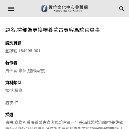
題名:禮部為更換喂養蒙古賓客馬駝官員事
識別資訊
登錄號:184998-001
著作者
責任者:來保(禮部尚書)
資料類型
類型:檔案
層次:件
描述
事由:奏為監看喂養蒙古賓客馬駝官員一年差滿謹將禮部郎中兼佐領
觀音保員外郎阿成峨理藩院郎中德成員外郎兼佐領覺羅博麟帶領引