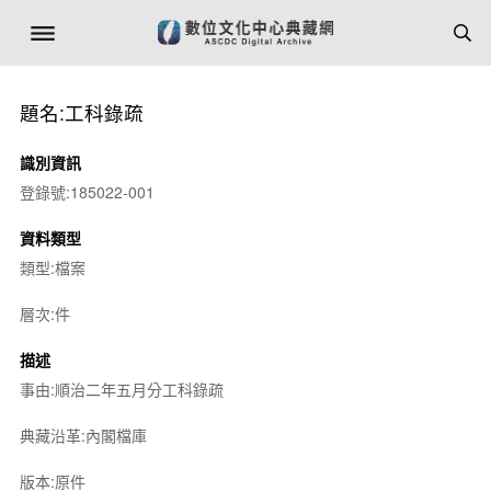
題名:工科錄疏
識別資訊
登錄號:185022-001
資料類型
類型:檔案
層次:件
描述
事由:順治二年五月分工科錄疏
典藏沿革:內閣檔庫
版本:原件