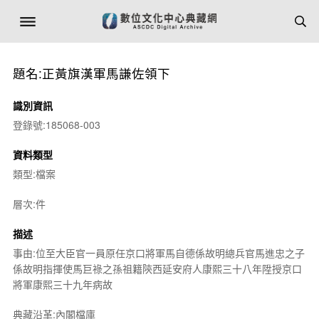
題名:正黃旗漢軍馬謙佐領下
識別資訊
登錄號:185068-003
資料類型
類型:檔案
層次:件
描述
事由:位至大臣官一員原任京口將軍馬自德係故明總兵官馬進忠之子
係故明指揮使馬巨祿之孫祖籍陝西延安府人康熙三十八年陞授京口
將軍康熙三十九年病故
典藏沿革:內閣檔庫