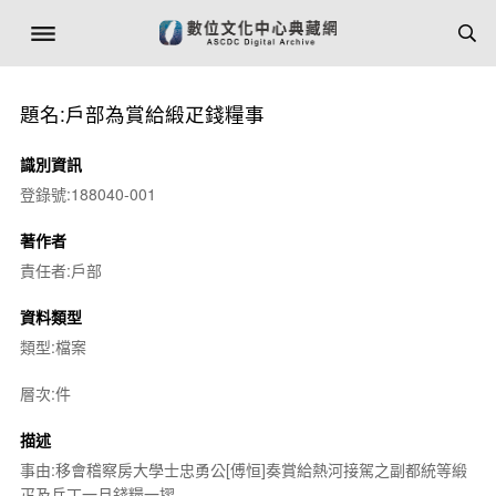
題名:戶部為賞給緞疋錢糧事
識別資訊
登錄號:188040-001
著作者
責任者:戶部
資料類型
類型:檔案
層次:件
描述
事由:移會稽察房大學士忠勇公[傅恒]奏賞給熱河接駕之副都統等緞
疋及兵丁一月錢糧一摺