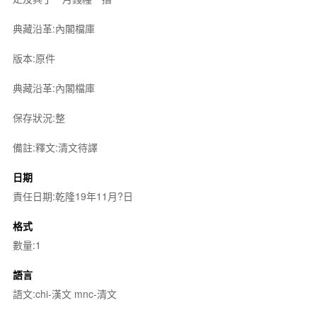
典藏沿革:內閣檔庫
版本:原件
典藏沿革:內閣檔庫
保存狀況:整
備註:釋文:清文待譯
日期
責任日期:乾隆19年11月?日
格式
數量:1
語言
語文:chi-漢文 mnc-清文