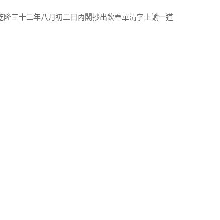
呈乾隆三十二年八月初二日內閣抄出欽奉單清字上諭一道