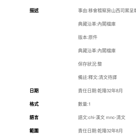
描述
事由:移會稽察房山西司案
典藏沿革:內閣檔庫
版本:原件
典藏沿革:內閣檔庫
保存狀況:整
備註:釋文:清文待譯
日期
責任日期:乾隆32年8月
格式
數量:1
語言
語文:chi-漢文 mnc-清文
範圍
責任日期:乾隆32年8月