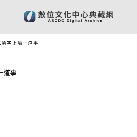
單清字上諭一道事
一道事