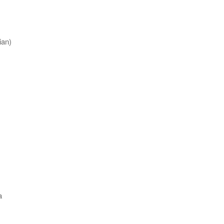
an)
a