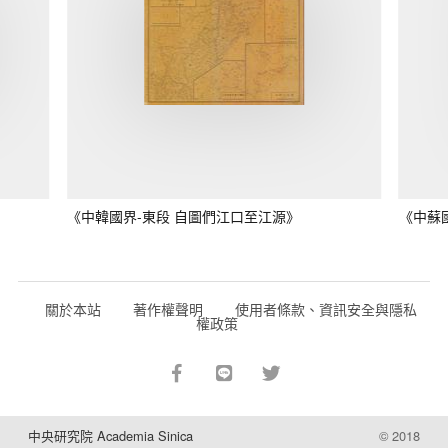
《中韓國界-東段 自圖們江口至江源》
《中蘇
關於本站
著作權聲明
使用者條款、資訊安全與隱私
權政策
中央研究院 Academia Sinica
© 2018