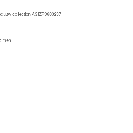
edu.tw:collection:ASIZP0803237
imen