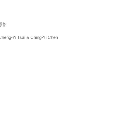
靜怡
g-Yi Tsai & Ching-Yi Chen