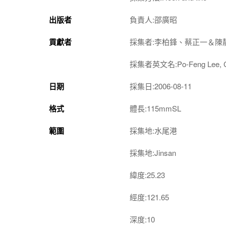
出版者
負責人:邵廣昭
貢獻者
採集者:李柏鋒、蔡正一＆陳
採集者英文名:Po-Feng Lee, Chen
日期
採集日:2006-08-11
格式
體長:115mmSL
範圍
採集地:水尾港
採集地:Jinsan
緯度:25.23
經度:121.65
深度:10