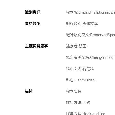
識別資訊
標本號:urn:lsid:fishdb.sinica.
資料類型
紀錄類別:魚類標本
紀錄類別英文:PreservedSpec
主題與關鍵字
鑑定者:蔡正一
鑑定者英文名:Cheng-Yi Tsai
科中文名:石鱸科
科名:Haemulidae
描述
標本部位:
採集方法:手釣
採集方法:Hook and line