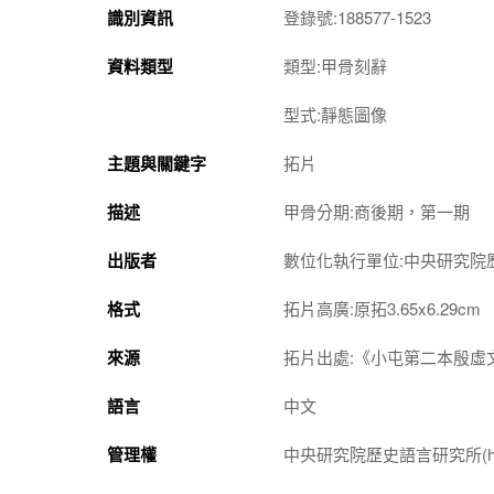
識別資訊
登錄號:188577-1523
資料類型
類型:甲骨刻辭
型式:靜態圖像
主題與關鍵字
拓片
描述
甲骨分期:商後期，第一期
出版者
數位化執行單位:中央研究院
格式
拓片高廣:原拓3.65x6.29cm
來源
拓片出處:《小屯第二本殷虛文
語言
中文
管理權
中央研究院歷史語言研究所(http://w