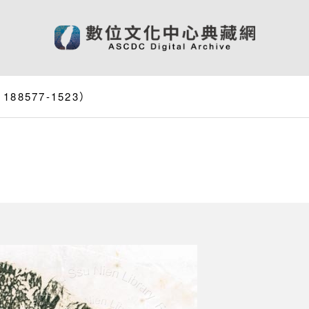
8577-1523）
）