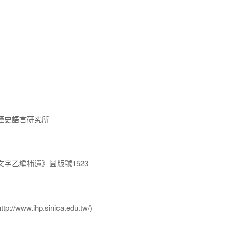
歷史語言研究所
字乙編補遺》圖版號1523
ww.ihp.sinica.edu.tw/)