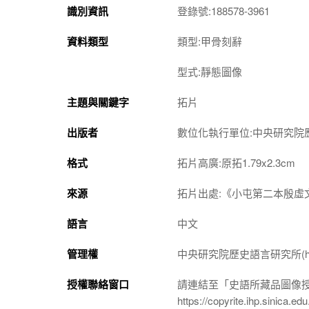
識別資訊
登錄號:188578-3961
資料類型
類型:甲骨刻辭
型式:靜態圖像
主題與關鍵字
拓片
出版者
數位化執行單位:中央研究院
格式
拓片高廣:原拓1.79x2.3cm
來源
拓片出處:《小屯第二本殷虛文
語言
中文
管理權
中央研究院歷史語言研究所(http://w
授權聯絡窗口
請連結至「史語所藏品圖像
https://copyrite.ihp.sinica.