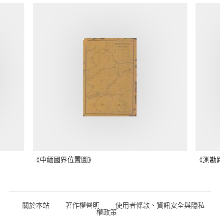
《中緬國界位置圖》
《測勘
關於本站
著作權聲明
使用者條款、資訊安全與隱私
權政策