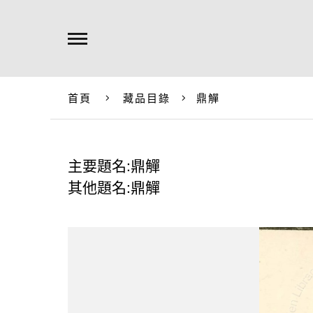
首頁
藏品目錄
鼎觶
主要題名:鼎觶
其他題名:鼎觶