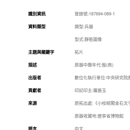
識別資訊
登錄號:187694-089-1
資料類型
類型:兵器
型式:靜態圖像
主題與關鍵字
拓片
描述
原器中曆年代:殷(商)
出版者
數位化執行單位:中央研究院
貢獻者
印記印主:羅振玉
來源
原拓出處:《小校經閣金石文
原器收藏地:遼寧省博物館
語言
中文