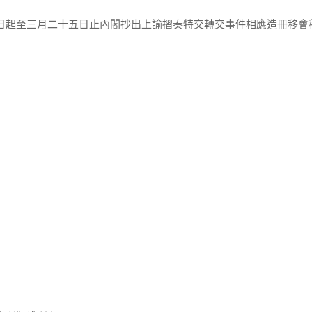
六日起至三月二十五日止內閣抄出上諭摺奏特交轉交事件相應造冊移會