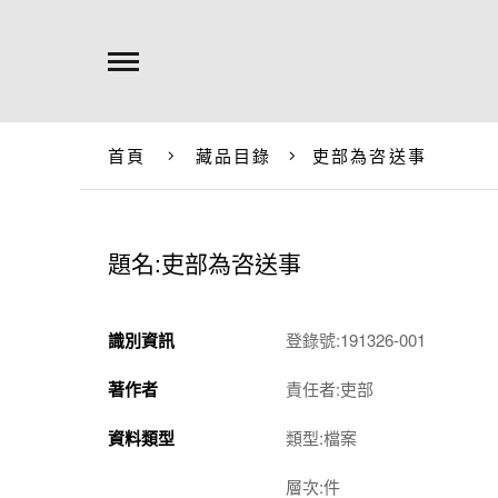
首頁
藏品目錄
吏部為咨送事
題名:吏部為咨送事
識別資訊
登錄號:191326-001
著作者
責任者:吏部
資料類型
類型:檔案
層次:件