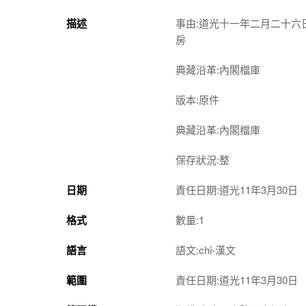
描述
事由:道光十一年二月二十
房
典藏沿革:內閣檔庫
版本:原件
典藏沿革:內閣檔庫
保存狀況:整
日期
責任日期:道光11年3月30日
格式
數量:1
語言
語文:chi-漢文
範圍
責任日期:道光11年3月30日